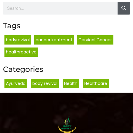
Tags
bodyrevival
cancertreatment
Cervical Cancer
healthreactive
Categories
Ayurveda
,
body revival
,
Health
,
Healthcare