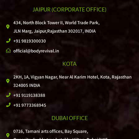
JAIPUR
(CORPORATE OFFICE)
434, North Block Tower II, World Trade Park,
JLN Marg, Jaipur,Rajasthan 302017, INDIA
+91 9819300030
official@bodyrevival.in
KOTA
2KH, 1A, Vigyan Nagar, Near Al Karim Hotel, Kota, Rajasthan
324005 INDIA
+91 9119138388
+91 9773368945
DUBAI OFFICE
0716, Tamani arts offices, Bay Square,