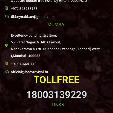
Opposite double tree hotel by Hilton, Dubai/UAE.
+971 545955786
tibbeynabi.ae@gmail.com
MUMBAI
Excellency building, 1st floor,
S.V.Patel Nagar, MHADA Layout,
Near Versova MTNL Telephone Exchange, Andheri( West
),Mumbai- 400053.
+91 9116641140
official@bodyrevival.in
TOLLFREE
18003139229
LINKS