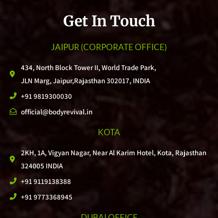
Get In Touch
JAIPUR
(CORPORATE OFFICE)
434, North Block Tower II, World Trade Park,
JLN Marg, Jaipur,Rajasthan 302017, INDIA
+91 9819300030
official@bodyrevival.in
KOTA
2KH, 1A, Vigyan Nagar, Near Al Karim Hotel, Kota, Rajasthan
324005 INDIA
+91 9119138388
+91 9773368945
DUBAI OFFICE