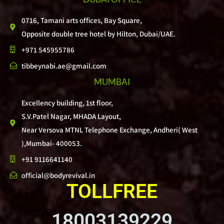
0716, Tamani arts offices, Bay Square,
Opposite double tree hotel by Hilton, Dubai/UAE.
+971 545955786
tibbeynabi.ae@gmail.com
MUMBAI
Excellency building, 1st floor,
S.V.Patel Nagar, MHADA Layout,
Near Versova MTNL Telephone Exchange, Andheri( West
),Mumbai- 400053.
+91 9116641140
official@bodyrevival.in
TOLLFREE
18003139229