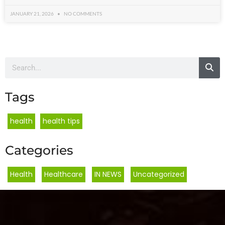
JANUARY 21, 2026
NO COMMENTS
Tags
health
health tips
Categories
Health
,
Healthcare
,
IN NEWS
,
Uncategorized