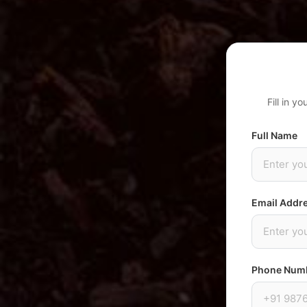
Fill in y
Full Name
Email Addr
Phone Num