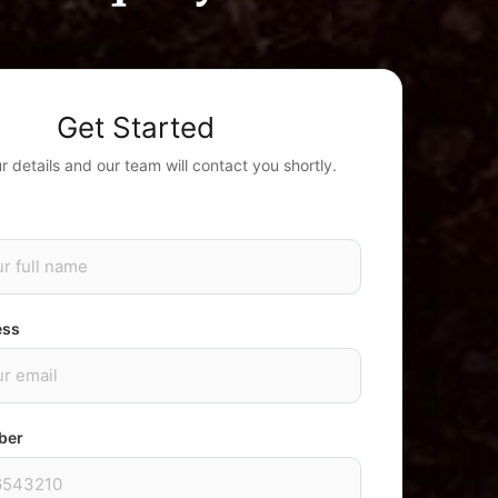
Get Started
our details and our team will contact you shortly.
ess
ber