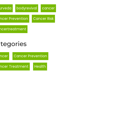
urveda
bodyrevival
cancer
ncer Prevention
Cancer Risk
ncertreatment
tegories
ncer
,
Cancer Prevention
,
ncer Treatment
,
Health